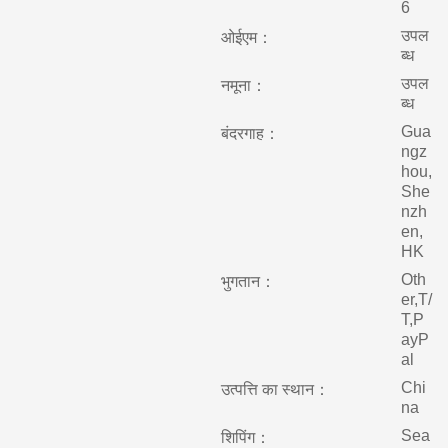
6
उपल
ओईएम：
ब्ध
उपल
नमूना：
ब्ध
Gua
बंदरगाह：
ngz
hou,
She
nzh
en,
HK
Oth
भुगतान：
er,T/
T,P
ayP
al
Chi
उत्पत्ति का स्थान：
na
Sea
शिपिंग：