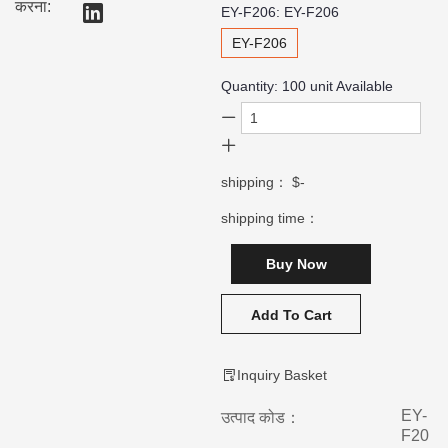
करना:
EY-F206:
EY-F206
EY-F206
Quantity:
100
unit Available
shipping：
$-
shipping time：
Buy Now
Add To Cart
Inquiry Basket
EY-
उत्पाद कोड：
F20