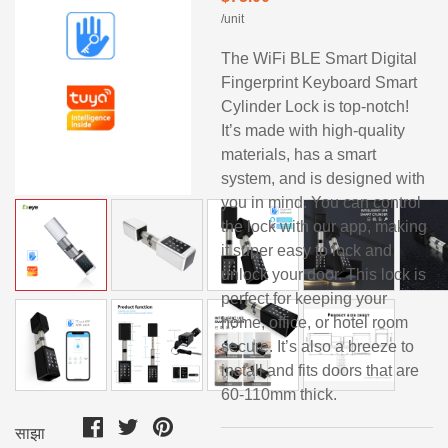
/unit
The WiFi BLE Smart Digital
Fingerprint Keyboard Smart
Cylinder Lock is top-notch!
It’s made with high-quality
materials, has a smart
system, and is designed with
you in mind. You can control
the lock with our app, making
it super easy to lock and
unlock your door. This lock is
perfect for keeping your
home, office, or hotel room
secure. It’s also a breeze to
install and fits doors that are
60-110mm thick.
साझा