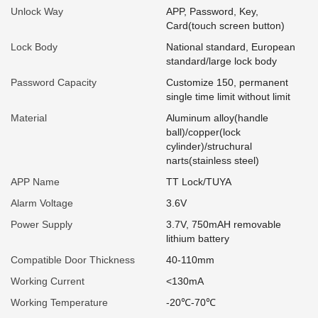
Unlock Way
APP, Password, Key,
Card(touch screen button)
Lock Body
National standard, European
standard/large lock body
Password Capacity
Customize 150, permanent
single time limit without limit
Material
Aluminum alloy(handle
ball)/copper(lock
cylinder)/struchural
narts(stainless steel)
APP Name
TT Lock/TUYA
Alarm Voltage
3.6V
Power Supply
3.7V, 750mAH removable
lithium battery
Compatible Door Thickness
40-110mm
Working Current
<130mA
Working Temperature
-20℃-70℃