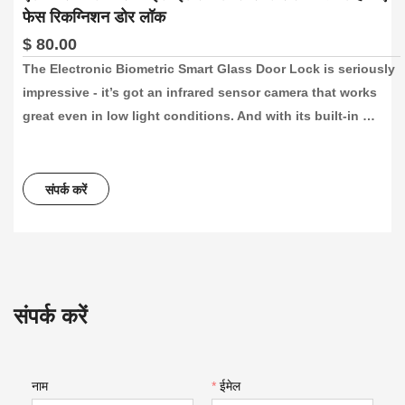
फेस रिकग्निशन डोर लॉक
$ 80.00
The Electronic Biometric Smart Glass Door Lock is seriously 
impressive - it’s got an infrared sensor camera that works 
great even in low light conditions. And with its built-in 
rechargeable lithium battery, you can go for days without 
having to charge it up. Plus, the doorbell is designed to 
welcome visitors and remind you to unlock the door quickly 
संपर्क करें
and efficiently.
संपर्क करें
नाम
*
ईमेल