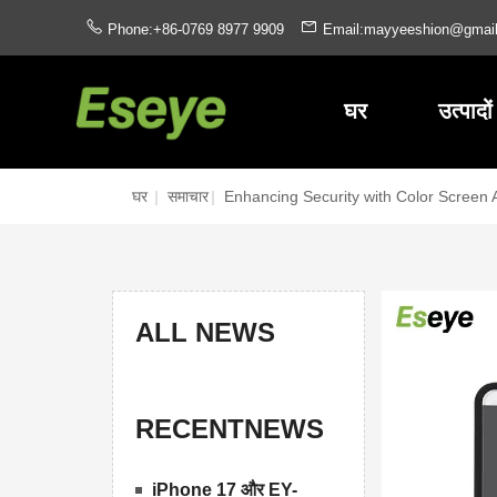
Phone:+86-0769 8977 9909
Email:mayyeeshion@gmai
घर
उत्पादों
घर
|
समाचार
|
Enhancing Security with Color Screen
ALL NEWS
RECENTNEWS
iPhone 17 और EY-